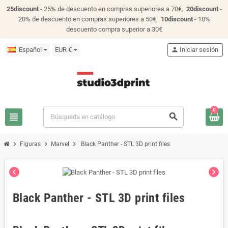
25discount
- 25% de descuento en compras superiores a 70€,
20discount
-
20% de descuento en compras superiores a 50€,
10discount
- 10%
descuento compra superior a 30€
Español
EUR €
person
Iniciar sesión
0
view_headline
search
chevron_right
chevron_right
chevron_right
Figuras
Marvel
Black Panther - STL 3D print files
chevron_left
chevron_right
Black Panther - STL 3D print files