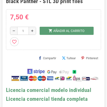
Black Panther - STL 3D print files
7,50 €
shopping_cart
remove
add
AÑADIR AL CARRITO
favorite_border
Compartir
Tuitear
Pinterest
Licencia comercial modelo individual
Licencia comercial tienda completa