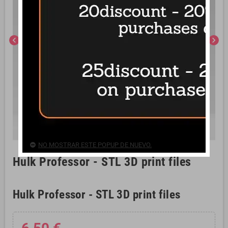
chevron_left
chevron_right
NO MOSTRAR ESTE POPUP DE NUEVO.
Hulk Professor - STL 3D print files
Hulk Professor - STL 3D print files