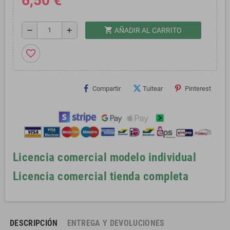
6,50 €
shopping_cart
remove
add
AÑADIR AL CARRITO
favorite_border
Compartir
Tuitear
Pinterest
Licencia comercial modelo individual
Licencia comercial tienda completa
DESCRIPCIÓN
ENTREGA Y DEVOLUCIONES