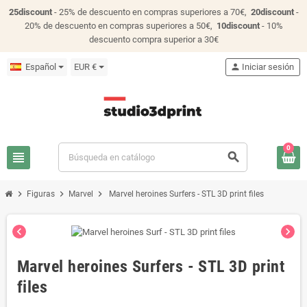
25discount
- 25% de descuento en compras superiores a 70€,
20discount
-
20% de descuento en compras superiores a 50€,
10discount
- 10%
descuento compra superior a 30€
Español
EUR €
person
Iniciar sesión
0
view_headline
search
chevron_right
chevron_right
chevron_right
Figuras
Marvel
Marvel heroines Surfers - STL 3D print files
chevron_left
chevron_right
Marvel heroines Surfers - STL 3D print
files