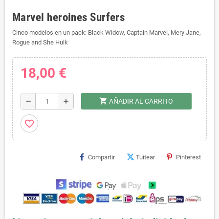
Marvel heroines Surfers
Cinco modelos en un pack: Black Widow, Captain Marvel, Mery Jane,
Rogue and She Hulk
18,00 €
shopping_cart
remove
add
AÑADIR AL CARRITO
favorite_border
Compartir
Tuitear
Pinterest