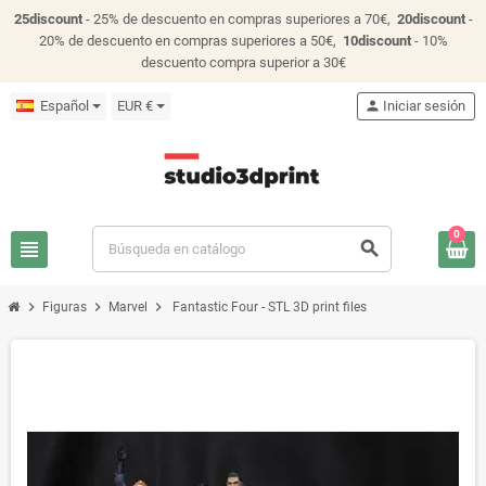
25discount
- 25% de descuento en compras superiores a 70€,
20discount
-
20% de descuento en compras superiores a 50€,
10discount
- 10%
descuento compra superior a 30€
Español
EUR €
person
Iniciar sesión
0
view_headline
search
chevron_right
chevron_right
chevron_right
Figuras
Marvel
Fantastic Four - STL 3D print files