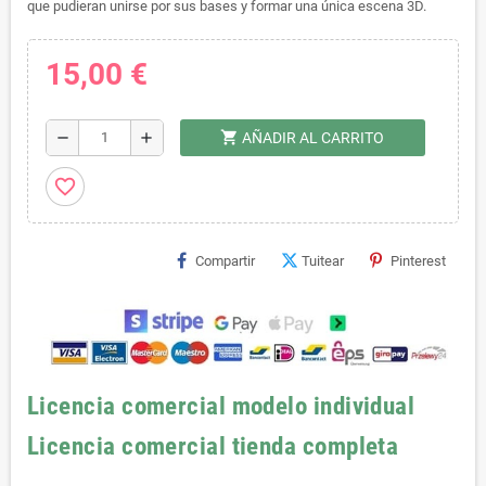
que pudieran unirse por sus bases y formar una única escena 3D.
15,00 €
shopping_cart
remove
add
AÑADIR AL CARRITO
favorite_border
Compartir
Tuitear
Pinterest
Licencia comercial modelo individual
Licencia comercial tienda completa