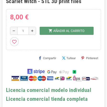
Scarlet Witch - STL 3D print files
8,00 €
shopping_cart
remove
add
AÑADIR AL CARRITO
favorite_border
Compartir
Tuitear
Pinterest
Licencia comercial modelo individual
Licencia comercial tienda completa