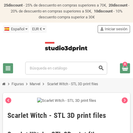
25discount
- 25% de descuento en compras superiores a 70€,
20discount
-
20% de descuento en compras superiores a 50€,
10discount
- 10%
descuento compra superior a 30€
Español
EUR €
person
Iniciar sesión
0
view_headline
search
chevron_right
chevron_right
chevron_right
Figuras
Marvel
Scarlet Witch - STL 3D print files
chevron_left
chevron_right
Scarlet Witch - STL 3D print files