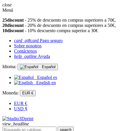
close
Menú
25discount
- 25% de descuento en compras superiores a 70€,
20discount
- 20% de descuento en compras superiores a 50€,
10discount
- 10% descuento compra superior a 30€
card_giftcard
Pago seguro
Sobre nosotros
Contáctenos
help_outline
Ayuda
Idioma:
Español
Español
es
English
en
Moneda:
EUR €
EUR
€
USD
$
view_headline
search