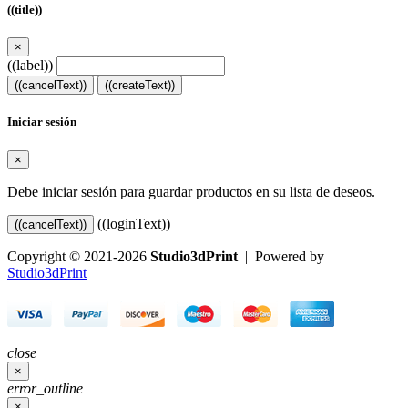
((title))
×
((label))
((cancelText))
((createText))
Iniciar sesión
×
Debe iniciar sesión para guardar productos en su lista de deseos.
((loginText))
((cancelText))
Copyright © 2021-2026
Studio3dPrint
| Powered by
Studio3dPrint
close
×
error_outline
×