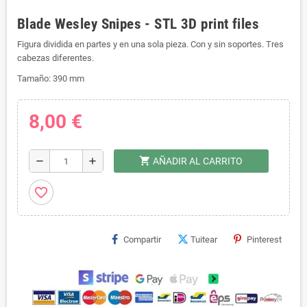
Blade Wesley Snipes - STL 3D print files
Figura dividida en partes y en una sola pieza. Con y sin soportes. Tres
cabezas diferentes.
Tamaño: 390 mm
8,00 €
shopping_cart
remove
add
AÑADIR AL CARRITO
favorite_border
Compartir
Tuitear
Pinterest