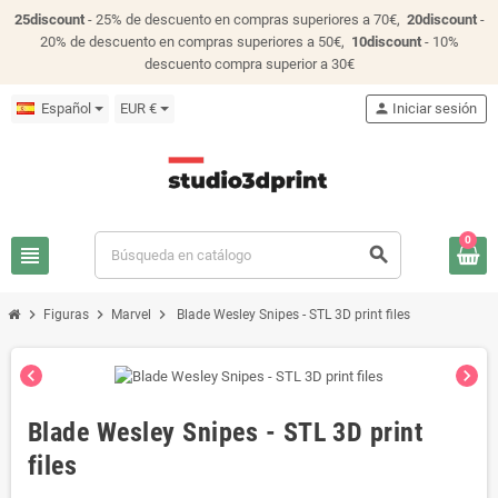
25discount
- 25% de descuento en compras superiores a 70€,
20discount
-
20% de descuento en compras superiores a 50€,
10discount
- 10%
descuento compra superior a 30€
Español
EUR €
person
Iniciar sesión
0
view_headline
search
chevron_right
chevron_right
chevron_right
Figuras
Marvel
Blade Wesley Snipes - STL 3D print files
chevron_left
chevron_right
Blade Wesley Snipes - STL 3D print
files