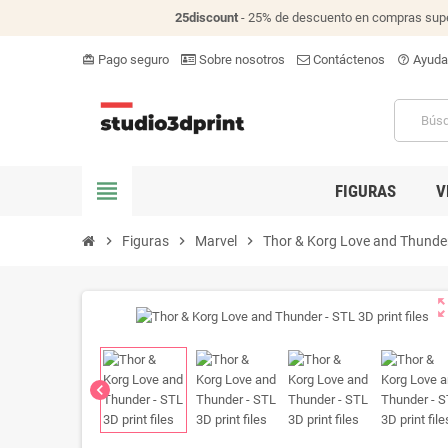
25discount
- 25% de descuento en compras supe
Pago seguro
Sobre nosotros
Contáctenos
Ayuda
card_giftcard
help_outline
view_headline
FIGURAS
V
chevron_right
Figuras
chevron_right
Marvel
chevron_right
Thor & Korg Love and Thunder 
zoom_o
chevron_left