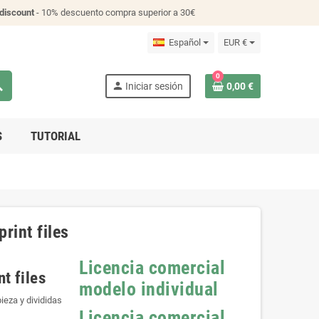
discount
- 10% descuento compra superior a 30€
Español
EUR €
0
ch
person
Iniciar sesión
0,00 €
S
TUTORIAL
rint files
Licencia comercial
t files
modelo individual
ieza y divididas
Licencia comercial