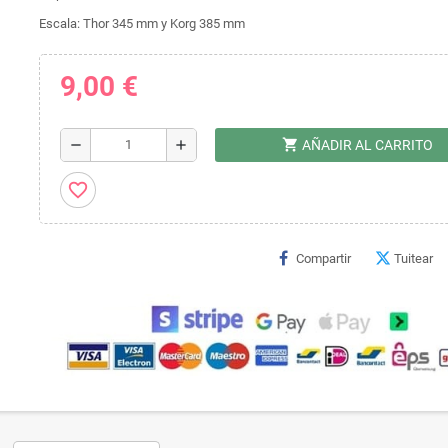
Escala: Thor 345 mm y Korg 385 mm
9,00 €
shopping_cart
remove
add
AÑADIR AL CARRITO
favorite_border
Compartir
Tuitear