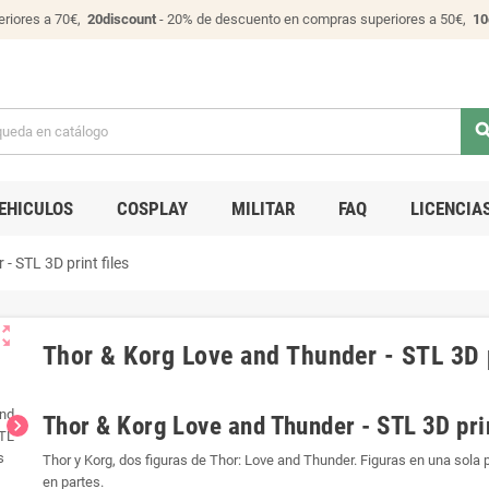
riores a 70€,
20discount
- 20% de descuento en compras superiores a 50€,
10
sear
EHICULOS
COSPLAY
MILITAR
FAQ
LICENCIA
- STL 3D print files
ut_map
Thor & Korg Love and Thunder - STL 3D p
Thor & Korg Love and Thunder - STL 3D prin
chevron_right
Thor y Korg, dos figuras de Thor: Love and Thunder. Figuras en una sola p
en partes.