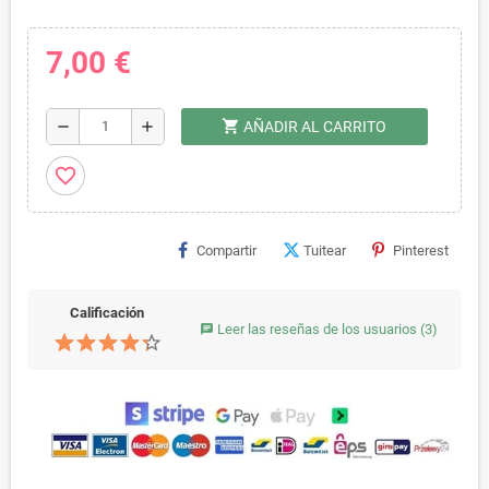
7,00 €
shopping_cart
remove
add
AÑADIR AL CARRITO
favorite_border
Compartir
Tuitear
Pinterest
Calificación
Leer las reseñas de los usuarios
(3)
chat