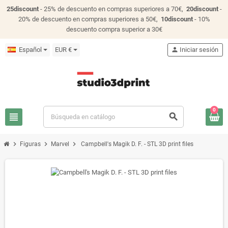
25discount
- 25% de descuento en compras superiores a 70€,
20discount
-
20% de descuento en compras superiores a 50€,
10discount
- 10%
descuento compra superior a 30€
Español
EUR €
person
Iniciar sesión
0
view_headline
search
chevron_right
chevron_right
chevron_right
Figuras
Marvel
Campbell's Magik D. F. - STL 3D print files