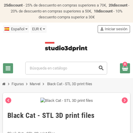
25discount
- 25% de descuento en compras superiores a 70€,
20discount
-
20% de descuento en compras superiores a 50€,
10discount
- 10%
descuento compra superior a 30€
Español
EUR €
person
Iniciar sesión
0
view_headline
search
chevron_right
chevron_right
chevron_right
Figuras
Marvel
Black Cat - STL 3D print files
chevron_left
chevron_right
Black Cat - STL 3D print files