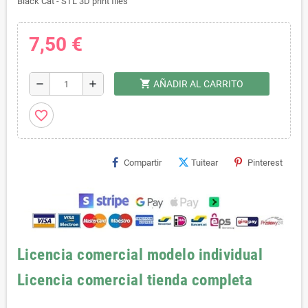
Black Cat - STL 3D print files
7,50 €
shopping_cart
remove
add
AÑADIR AL CARRITO
favorite_border
Compartir
Tuitear
Pinterest
Licencia comercial modelo individual
Licencia comercial tienda completa