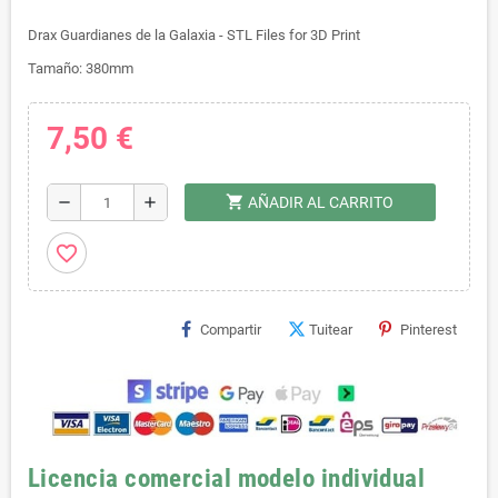
Drax Guardianes de la Galaxia - STL Files for 3D Print
Tamaño: 380mm
7,50 €
shopping_cart
remove
add
AÑADIR AL CARRITO
favorite_border
Compartir
Tuitear
Pinterest
Licencia comercial modelo individual