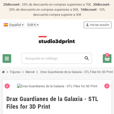
25discount
- 25% de descuento en compras superiores a 70€,
20discount
-
20% de descuento en compras superiores a 50€,
10discount
- 10%
descuento compra superior a 30€
Español
EUR €
person
Iniciar sesión
0
view_headline
search
chevron_right
chevron_right
chevron_right
Figuras
Marvel
Drax Guardianes de la Galaxia - STL Files for 3D Print
chevron_left
chevron_right
Drax Guardianes de la Galaxia - STL
Files for 3D Print