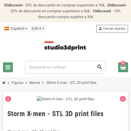
25discount
- 25% de descuento en compras superiores a 70€,
20discount
-
20% de descuento en compras superiores a 50€,
10discount
- 10%
descuento compra superior a 30€
Español
EUR €
person
Iniciar sesión
0
view_headline
search
chevron_right
chevron_right
chevron_right
Figuras
Marvel
Storm X-men - STL 3D print files
chevron_left
chevron_right
Storm X-men - STL 3D print files