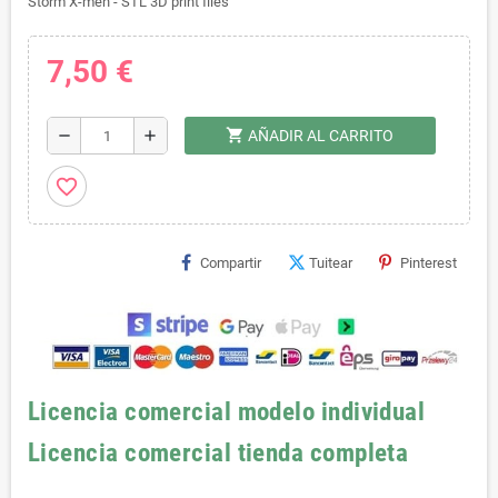
Storm X-men - STL 3D print files
7,50 €
shopping_cart
remove
add
AÑADIR AL CARRITO
favorite_border
Compartir
Tuitear
Pinterest
Licencia comercial modelo individual
Licencia comercial tienda completa