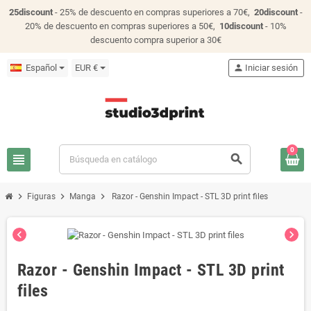
25discount
- 25% de descuento en compras superiores a 70€,
20discount
-
20% de descuento en compras superiores a 50€,
10discount
- 10%
descuento compra superior a 30€
Español
EUR €
person
Iniciar sesión
0
view_headline
search
chevron_right
chevron_right
chevron_right
Figuras
Manga
Razor - Genshin Impact - STL 3D print files
chevron_left
chevron_right
Razor - Genshin Impact - STL 3D print
files