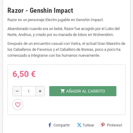
Razor - Genshin Impact
Razor es un personaje Electro jugable en Genshin Impact.
Abandonado cuando era un bebé, Razor fue acogido por el Lobo del
Norte, Andrius, y criado por su manada de lobos en Wolvendom.
Después de un encuentro casual con Varka, el actual Gran Maestro de
los Caballeros de Favonius y el Caballero de Boreas, poco a poco ha
comenzado a integrarse con los humanos nuevamente.
6,50 €
shopping_cart
remove
add
AÑADIR AL CARRITO
favorite_border
Compartir
Tuitear
Pinterest