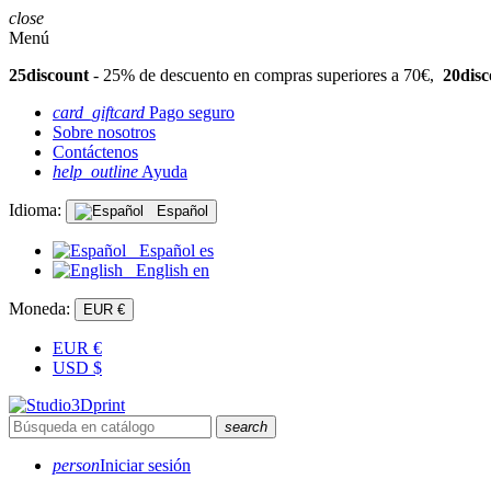
close
Menú
25discount
- 25% de descuento en compras superiores a 70€,
20disc
card_giftcard
Pago seguro
Sobre nosotros
Contáctenos
help_outline
Ayuda
Idioma:
Español
Español
es
English
en
Moneda:
EUR €
EUR
€
USD
$
search
person
Iniciar sesión