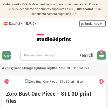
25discount
- 25% de descuento en compras superiores a 70€,
20discount
- 20% de descuento en compras superiores a 50€,
10discount
- 10%
descuento compra superior a 30€
Español
EUR €
person
Iniciar sesión
0
view_headline
search
chevron_right
chevron_right
chevron_right
Figuras
Manga
Zoro Bust One Piece - STL 3D print files
chevron_left
chev
Zoro Bust One Piece - STL 3D print
files