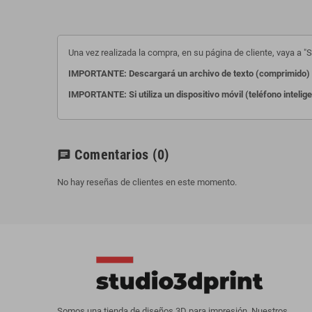
Una vez realizada la compra, en su página de cliente, vaya a "Su
IMPORTANTE: Descargará un archivo de texto (comprimido) c
IMPORTANTE: Si utiliza un dispositivo móvil (teléfono intelig
Comentarios
(0)
chat
No hay reseñas de clientes en este momento.
Somos una tienda de diseños 3D para impresión. Nuestros