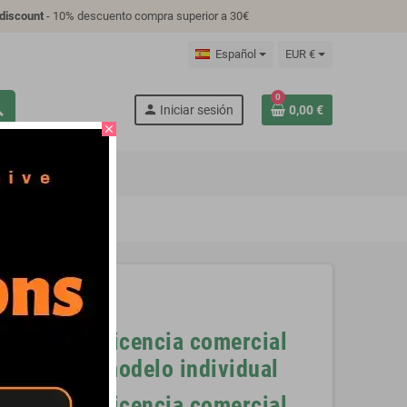
discount
- 10% descuento compra superior a 30€
Español
EUR €
0
ch
person
Iniciar sesión
0,00 €
close
S
TUTORIAL
es
Licencia comercial
modelo individual
Licencia comercial
za, cortada por