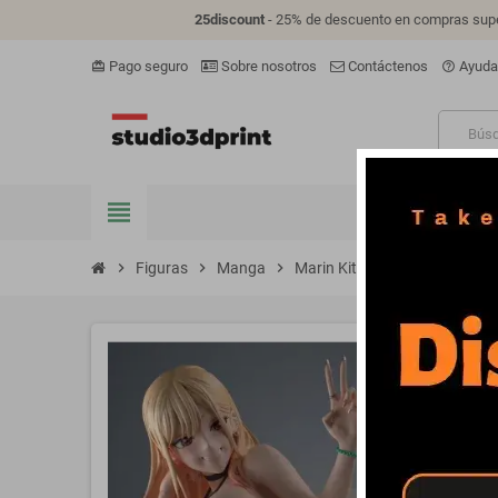
25discount
- 25% de descuento en compras supe
Pago seguro
Sobre nosotros
Contáctenos
Ayuda
card_giftcard
help_outline
view_headline
FIGURAS
V
chevron_right
Figuras
chevron_right
Manga
chevron_right
Marin Kitagawa on bed - STL 3