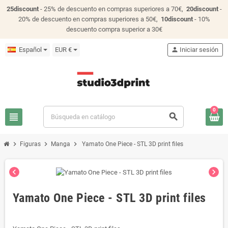
25discount
- 25% de descuento en compras superiores a 70€,
20discount
-
20% de descuento en compras superiores a 50€,
10discount
- 10%
descuento compra superior a 30€
Español
EUR €
person
Iniciar sesión
0
view_headline
search
chevron_right
chevron_right
chevron_right
Figuras
Manga
Yamato One Piece - STL 3D print files
chevron_left
chevron_right
Yamato One Piece - STL 3D print files