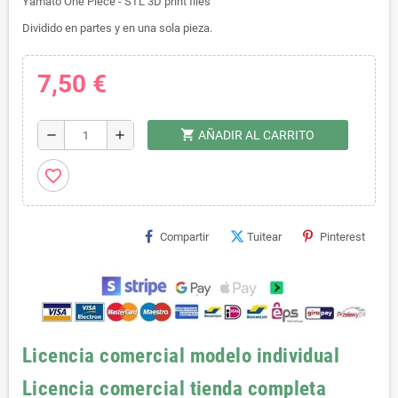
Yamato One Piece - STL 3D print files
Dividido en partes y en una sola pieza.
7,50 €
shopping_cart
remove
add
AÑADIR AL CARRITO
favorite_border
Compartir
Tuitear
Pinterest
Licencia comercial modelo individual
Licencia comercial tienda completa