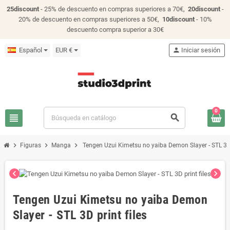
25discount
- 25% de descuento en compras superiores a 70€,
20discount
-
20% de descuento en compras superiores a 50€,
10discount
- 10%
descuento compra superior a 30€
Español
EUR €
person
Iniciar sesión
0
view_headline
search
chevron_right
chevron_right
chevron_right
Figuras
Manga
Tengen Uzui Kimetsu no yaiba Demon Slayer - STL 3D p
chevron_left
chevron_right
Tengen Uzui Kimetsu no yaiba Demon
Slayer - STL 3D print files