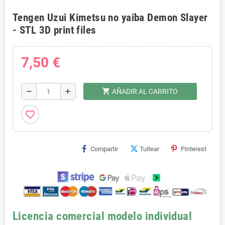
Tengen Uzui Kimetsu no yaiba Demon Slayer
- STL 3D print files
7,50 €
shopping_cart
remove
add
AÑADIR AL CARRITO
favorite_border
Compartir
Tuitear
Pinterest
Licencia comercial modelo individual