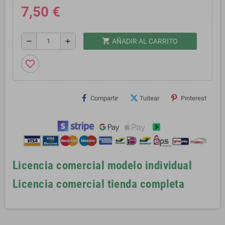
7,50 €
shopping_cart
remove
add
AÑADIR AL CARRITO
favorite_border
Compartir
Tuitear
Pinterest
Licencia comercial modelo individual
Licencia comercial tienda completa