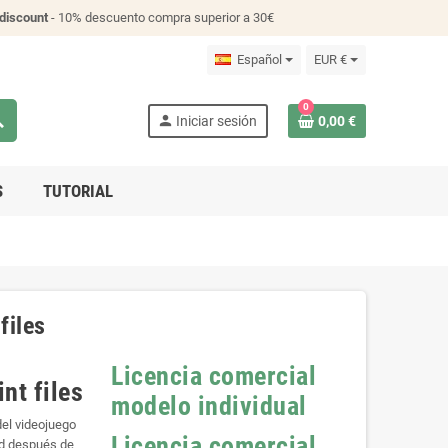
discount
- 10% descuento compra superior a 30€
Español
EUR €
0
ch
person
Iniciar sesión
0,00 €
S
TUTORIAL
files
Licencia comercial
nt files
modelo individual
del videojuego
Licencia comercial
rd después de