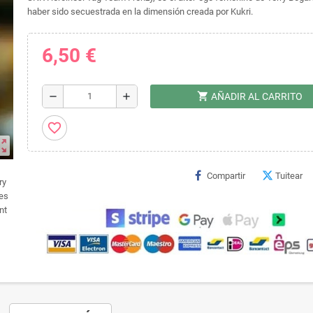
haber sido secuestrada en la dimensión creada por Kukri.
6,50 €
shopping_cart
remove
add
AÑADIR AL CARRITO
favorite_border
ut_map
Compartir
Tuitear