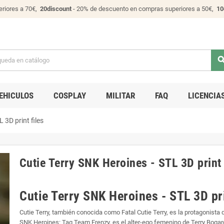
riores a 70€,
20discount
- 20% de descuento en compras superiores a 50€,
10
sear
EHICULOS
COSPLAY
MILITAR
FAQ
LICENCIA
 3D print files
Cutie Terry SNK Heroines - STL 3D print 
Cutie Terry SNK Heroines - STL 3D pri
Cutie Terry, también conocida como Fatal Cutie Terry, es la protagonista 
SNK Heroines: Tag Team Frenzy, es el alter-ego femenino de Terry Boga