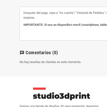
Después del pago, vaya a "Su cuenta"/ "Historial de Pedidos" / 
esperas.
IMPORTANTE: Si usa un dispositivo movil (smartphone, tablet
Comentarios
(0)
chat
No hay reseñas de clientes en este momento.
Somos una tienda de diseños 3D para impresión. Nuestros