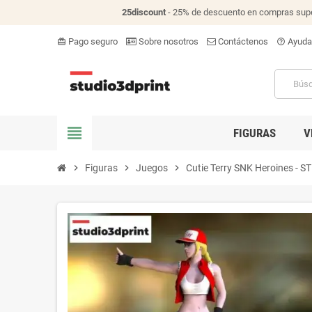
25discount
- 25% de descuento en compras supe
Pago seguro
Sobre nosotros
Contáctenos
Ayuda
card_giftcard
help_outline
view_headline
FIGURAS
V
chevron_right
Figuras
chevron_right
Juegos
chevron_right
Cutie Terry SNK Heroines - STL