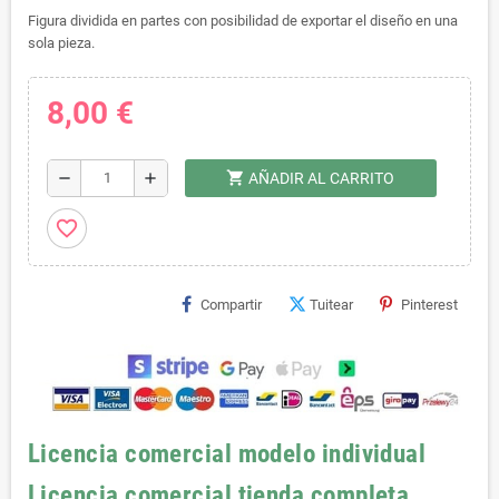
Figura dividida en partes con posibilidad de exportar el diseño en una
sola pieza.
8,00 €
shopping_cart
remove
add
AÑADIR AL CARRITO
favorite_border
Compartir
Tuitear
Pinterest
Licencia comercial modelo individual
Licencia comercial tienda completa