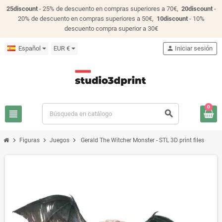
25discount
- 25% de descuento en compras superiores a 70€,
20discount
-
20% de descuento en compras superiores a 50€,
10discount
- 10%
descuento compra superior a 30€
Español
EUR €
person
Iniciar sesión
0
view_headline
search
chevron_right
chevron_right
chevron_right
Figuras
Juegos
Gerald The Witcher Monster - STL 3D print files