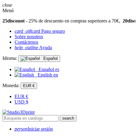
close
Menú
25discount
- 25% de descuento en compras superiores a 70€,
20disc
card_giftcard
Pago seguro
Sobre nosotros
Contáctenos
help_outline
Ayuda
Idioma:
Español
Español
es
English
en
Moneda:
EUR €
EUR
€
USD
$
search
person
Iniciar sesión