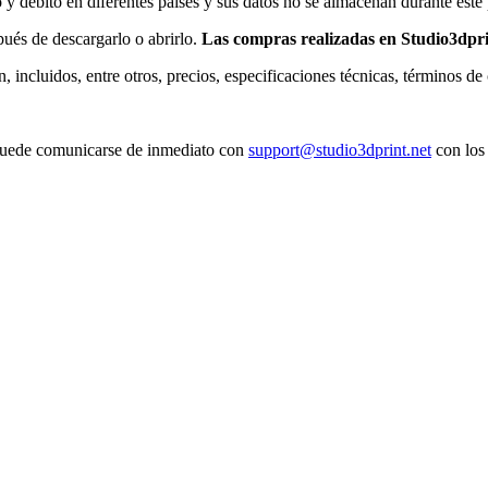
o y débito en diferentes países y sus datos no se almacenan durante este
ués de descargarlo o abrirlo.
Las compras realizadas en Studio3dpri
 incluidos, entre otros, precios, especificaciones técnicas, términos de
, puede comunicarse de inmediato con
support@studio3dprint.net
con los 