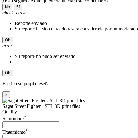
¿Está seguro de que quiere denunciar este comentario?
No
Sí
check_circle
Reporte enviado
Su reporte ha sido enviado y será considerada por un moderado
OK
error
Su reporte no pudo ser enviado
OK
Escriba su propia reseña
×
Sagat Street Fighter - STL 3D print files
Quality
*
Su nombre
*
Tratamiento