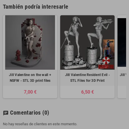
También podría interesarle
Jill Valentine on the wall +
Jill Valentine Resident Evil -
Jill 
NSFW - STL 3D print files
STL Files for 3D Print
7,00 €
6,50 €
Comentarios
(0)
chat
No hay reseñas de clientes en este momento.