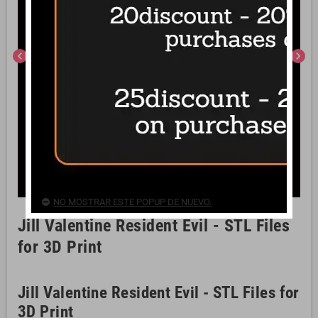
chevron_left
chevron_right
NO MOSTRAR ESTE POPUP DE NUEVO.
Jill Valentine Resident Evil - STL Files
for 3D Print
Jill Valentine Resident Evil - STL Files for
3D Print