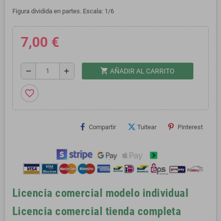
Figura dividida en partes. Escala: 1/6
7,00 €
shopping_cart
remove
add
AÑADIR AL CARRITO
favorite_border
Compartir
Tuitear
Pinterest
Licencia comercial modelo individual
Licencia comercial tienda completa