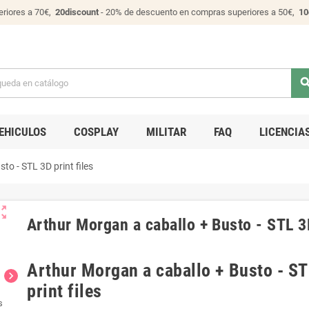
riores a 70€,
20discount
- 20% de descuento en compras superiores a 50€,
10
sear
EHICULOS
COSPLAY
MILITAR
FAQ
LICENCIA
to - STL 3D print files
ut_map
Arthur Morgan a caballo + Busto - STL 3D
Arthur Morgan a caballo + Busto - S
chevron_right
print files