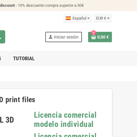
discount
- 10% descuento compra superior a 30€
Español
EUR €
0
ch
person
Iniciar sesión
0,00 €
S
TUTORIAL
 print files
Licencia comercial
TL 3D
modelo individual
Licencia comercial