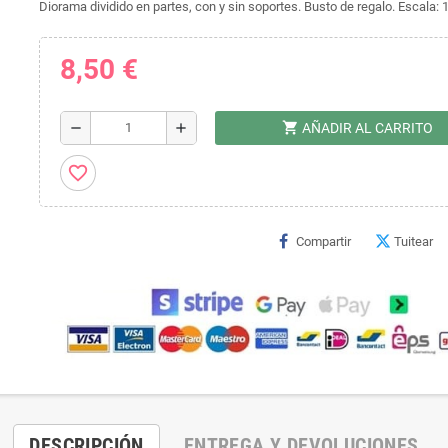
Diorama dividido en partes, con y sin soportes. Busto de regalo. Escala: 
8,50 €
shopping_cart
remove
add
AÑADIR AL CARRITO
favorite_border
Compartir
Tuitear
DESCRIPCIÓN
ENTREGA Y DEVOLUCIONES