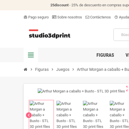
25discount
- 25% de descuento en compras supe
Pago seguro
Sobre nosotros
Contáctenos
Ayuda
card_giftcard
help_outline
view_headline
FIGURAS
V
chevron_right
Figuras
chevron_right
Juegos
chevron_right
Arthur Morgan a caballo + Bus
zoom_o
chevron_left