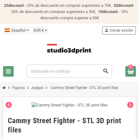
25discount
- 25% de descuento en compras superiores a 70€,
20discount
-
20% de descuento en compras superiores a 50€,
10discount
- 10%
descuento compra superior a 30€
Español
EUR €
person
Iniciar sesión
0
view_headline
search
chevron_right
chevron_right
chevron_right
Figuras
Juegos
Cammy Street Fighter - STL 3D print files
chevron_left
chevron_right
Cammy Street Fighter - STL 3D print
files