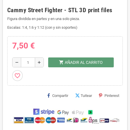
Cammy Street Fighter - STL 3D print files
Figura dividida en partes y en una solo pieza.
Escalas: 1:4, 1:6 y 1:12 (con y sin soportes)
7,50 €
shopping_cart
remove
add
AÑADIR AL CARRITO
favorite_border
Compartir
Tuitear
Pinterest