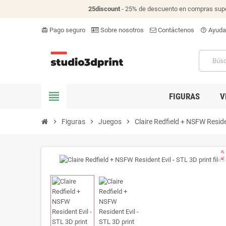
25discount
- 25% de descuento en compras supe
Pago seguro
Sobre nosotros
Contáctenos
Ayuda
card_giftcard
help_outline
view_headline
FIGURAS
V
chevron_right
Figuras
chevron_right
Juegos
chevron_right
Claire Redfield + NSFW Residen
zoom_o