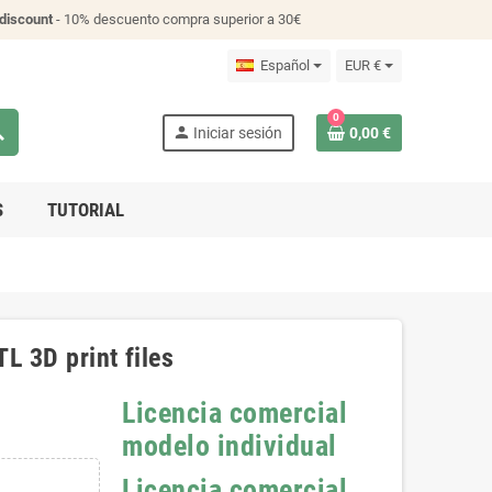
discount
- 10% descuento compra superior a 30€
Español
EUR €
0
ch
person
Iniciar sesión
0,00 €
S
TUTORIAL
L 3D print files
Licencia comercial
modelo individual
Licencia comercial