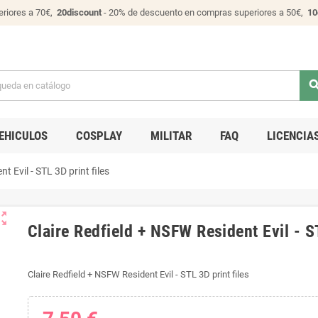
riores a 70€,
20discount
- 20% de descuento en compras superiores a 50€,
10
sear
EHICULOS
COSPLAY
MILITAR
FAQ
LICENCIA
t Evil - STL 3D print files
ut_map
Claire Redfield + NSFW Resident Evil - ST
Claire Redfield + NSFW Resident Evil - STL 3D print files