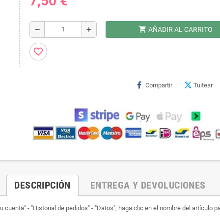
7,50 €
shopping_cart
remove
add
AÑADIR AL CARRITO
favorite_border
Compartir
Tuitear
DESCRIPCIÓN
ENTREGA Y DEVOLUCIONES
 cuenta" - "Historial de pedidos" - "Datos", haga clic en el nombre del artículo p