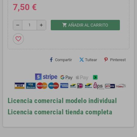
7,50 €
shopping_cart
remove
add
AÑADIR AL CARRITO
favorite_border
Compartir
Tuitear
Pinterest
Licencia comercial modelo individual
Licencia comercial tienda completa