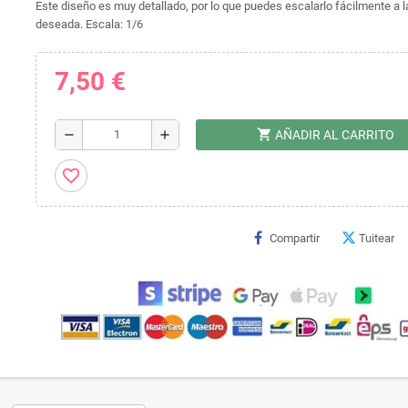
Este diseño es muy detallado, por lo que puedes escalarlo fácilmente a l
deseada. Escala: 1/6
7,50 €
shopping_cart
remove
add
AÑADIR AL CARRITO
favorite_border
Compartir
Tuitear