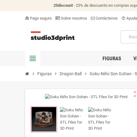
25discount
- 25% de descuento en compras supe
Pago seguro
Sobre nosotros
Contáctenos
Ayuda
card_giftcard
help_outline
view_headline
FIGURAS
V
chevron_right
Figuras
chevron_right
Dragon Ball
chevron_right
Goku Niño Son Gohan - ST
zoom_o