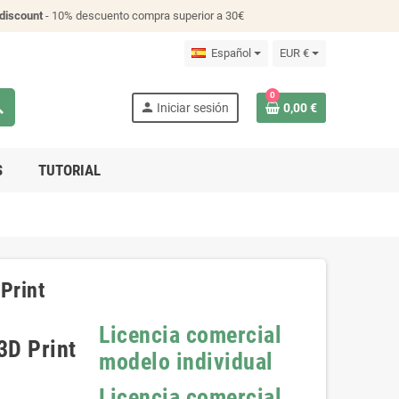
discount
- 10% descuento compra superior a 30€
Español
EUR €
0
ch
person
Iniciar sesión
0,00 €
S
TUTORIAL
Print
Licencia comercial
3D Print
modelo individual
Licencia comercial