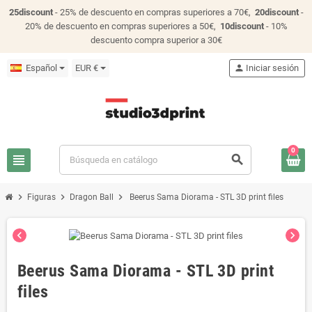
25discount
- 25% de descuento en compras superiores a 70€,
20discount
-
20% de descuento en compras superiores a 50€,
10discount
- 10%
descuento compra superior a 30€
Español
EUR €
person
Iniciar sesión
0
view_headline
search
chevron_right
chevron_right
chevron_right
Figuras
Dragon Ball
Beerus Sama Diorama - STL 3D print files
chevron_left
chevron_right
Beerus Sama Diorama - STL 3D print
files