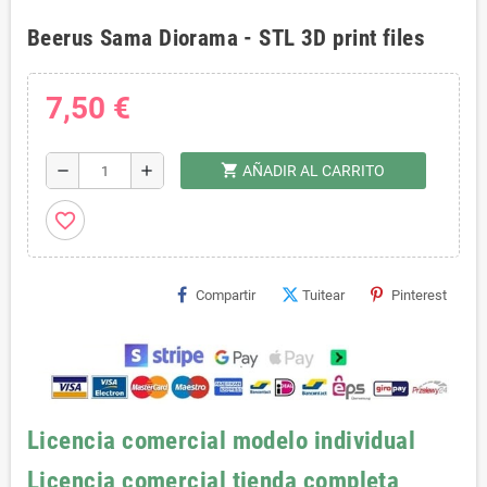
Beerus Sama Diorama - STL 3D print files
7,50 €
shopping_cart
remove
add
AÑADIR AL CARRITO
favorite_border
Compartir
Tuitear
Pinterest
Licencia comercial modelo individual
Licencia comercial tienda completa