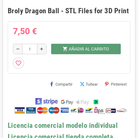
Broly Dragon Ball - STL Files for 3D Print
7,50 €
shopping_cart
remove
add
AÑADIR AL CARRITO
favorite_border
Compartir
Tuitear
Pinterest
Licencia comercial modelo individual
Licencia comercial tienda completa