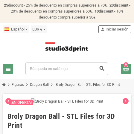
25discount
- 25% de descuento en compras superiores a 70€,
20discount
-
20% de descuento en compras superiores a 50€,
10discount
- 10%
descuento compra superior a 30€
Español
EUR €
person
Iniciar sesión
0
view_headline
search
chevron_right
chevron_right
chevron_right
Figuras
Dragon Ball
Broly Dragon Ball - STL Files for 3D Print
chevron_left
chevron_right
¡EN OFERTA!
Broly Dragon Ball - STL Files for 3D
Print