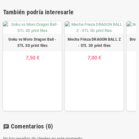
También podría interesarle
Goku vs Moro Dragon Ball -
Mecha Frieza DRAGON BALL Z
Broly
STL 3D print files
- STL 3D print files
7,50 €
7,00 €
Comentarios
(0)
chat
No hay reseñas de clientes en este momento.