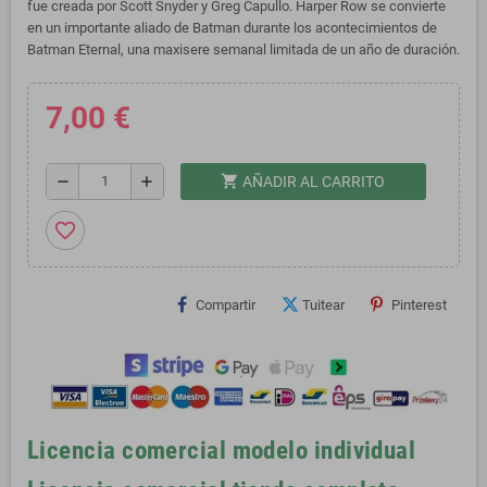
fue creada por Scott Snyder y Greg Capullo. Harper Row se convierte
en un importante aliado de Batman durante los acontecimientos de
Batman Eternal, una maxisere semanal limitada de un año de duración.
7,00 €
shopping_cart
remove
add
AÑADIR AL CARRITO
favorite_border
Compartir
Tuitear
Pinterest
Licencia comercial modelo individual