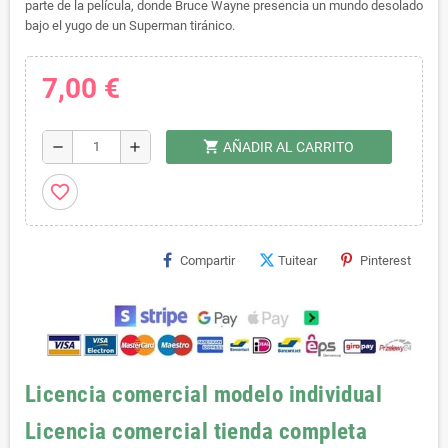
parte de la película, donde Bruce Wayne presencia un mundo desolado
bajo el yugo de un Superman tiránico.
7,00 €
shopping_cart
remove
add
AÑADIR AL CARRITO
favorite_border
Compartir
Tuitear
Pinterest
Licencia comercial modelo individual
Licencia comercial tienda completa