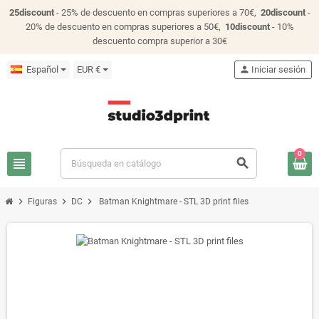
25discount
- 25% de descuento en compras superiores a 70€,
20discount
-
20% de descuento en compras superiores a 50€,
10discount
- 10%
descuento compra superior a 30€
Español
EUR €
person
Iniciar sesión
0
view_headline
search
chevron_right
chevron_right
chevron_right
Figuras
DC
Batman Knightmare - STL 3D print files