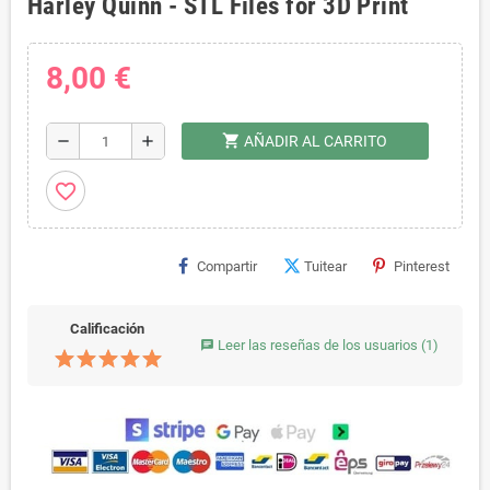
Harley Quinn - STL Files for 3D Print
8,00 €
shopping_cart
remove
add
AÑADIR AL CARRITO
favorite_border
Compartir
Tuitear
Pinterest
Calificación
Leer las reseñas de los usuarios
(1)
chat