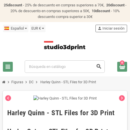
25discount
- 25% de descuento en compras superiores a 70€,
20discount
-
20% de descuento en compras superiores a 50€,
10discount
- 10%
descuento compra superior a 30€
Español
EUR €
person
Iniciar sesión
0
view_headline
search
chevron_right
chevron_right
chevron_right
Figuras
DC
Harley Quinn - STL Files for 3D Print
chevron_left
chevron_right
Harley Quinn - STL Files for 3D Print