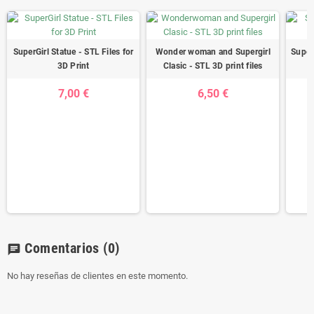
SuperGirl Statue - STL Files for
Wonder woman and Supergirl
Super
3D Print
Clasic - STL 3D print files
7,00 €
6,50 €
Comentarios
(0)
chat
No hay reseñas de clientes en este momento.