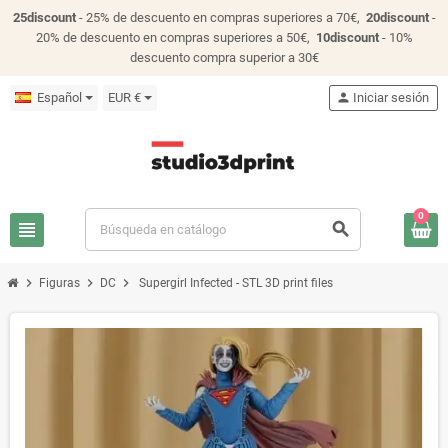
25discount
- 25% de descuento en compras superiores a 70€,
20discount
-
20% de descuento en compras superiores a 50€,
10discount
- 10%
descuento compra superior a 30€
Español
EUR €
person
Iniciar sesión
0
view_headline
search
chevron_right
chevron_right
chevron_right
Figuras
DC
Supergirl Infected - STL 3D print files