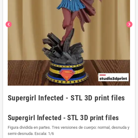
chevron_left
chevron_right
Supergirl Infected - STL 3D print files
Supergirl Infected - STL 3D print files
Figura dividida en partes. Tres versiones de cuerpo: normal, desnuda y
semi-desnuda. Escala: 1/6