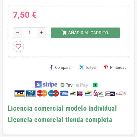
7,50 €
shopping_cart
remove
add
AÑADIR AL CARRITO
favorite_border
Compartir
Tuitear
Pinterest
Licencia comercial modelo individual
Licencia comercial tienda completa