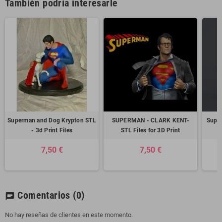
También podría interesarle
Superman and Dog Krypton STL
SUPERMAN - CLARK KENT-
Super
- 3d Print Files
STL Files for 3D Print
7,50 €
7,50 €
Comentarios
(0)
chat
No hay reseñas de clientes en este momento.