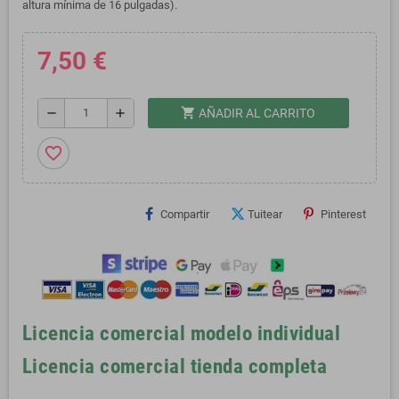
altura mínima de 16 pulgadas).
7,50 €
shopping_cart
remove
add
AÑADIR AL CARRITO
favorite_border
Compartir
Tuitear
Pinterest
Licencia comercial modelo individual
Licencia comercial tienda completa