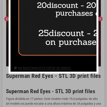
chevron_left
chevron_right
NO MOSTRAR ESTE POPUP DE NUEVO.
Superman Red Eyes - STL 3D print files
Superman Red Eyes - STL 3D print files
Figura dividida en 17 partes. Este modelo mide 19,4 pulgadas de alto
(el modelo se puede escalar a una altura máxima de 24 pulgadas y una