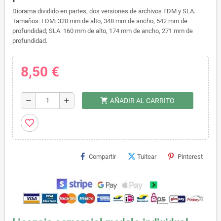
Diorama dividido en partes, dos versiones de archivos FDM y SLA.
Tamaños: FDM: 320 mm de alto, 348 mm de ancho, 542 mm de
profundidad; SLA: 160 mm de alto, 174 mm de ancho, 271 mm de
profundidad.
8,50 €
shopping_cart
remove
add
AÑADIR AL CARRITO
favorite_border
Compartir
Tuitear
Pinterest