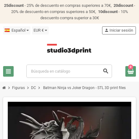
25discount
- 25% de descuento en compras superiores a 70€,
20discount
-
20% de descuento en compras superiores a 50€,
10discount
- 10%
descuento compra superior a 30€
Español
EUR €
person
Iniciar sesión
0
view_headline
search
chevron_right
chevron_right
chevron_right
Figuras
DC
Batman Ninja vs Joker Dragon - STL 3D print files