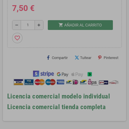
7,50 €
shopping_cart
remove
add
AÑADIR AL CARRITO
favorite_border
Compartir
Tuitear
Pinterest
Licencia comercial modelo individual
Licencia comercial tienda completa