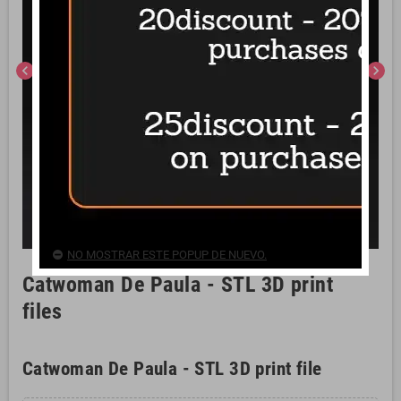
chevron_left
chevron_right
NO MOSTRAR ESTE POPUP DE NUEVO.
Catwoman De Paula - STL 3D print
files
Catwoman De Paula - STL 3D print file