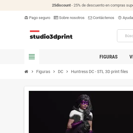
25discount
- 25% de descuento en compras supe
Pago seguro
Sobre nosotros
Contáctenos
Ayuda
card_giftcard
help_outline
view_headline
FIGURAS
V
chevron_right
Figuras
chevron_right
DC
chevron_right
Huntress DC - STL 3D print files