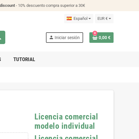
discount
- 10% descuento compra superior a 30€
Español
EUR €
0
ch
person
Iniciar sesión
0,00 €
S
TUTORIAL
Licencia comercial
modelo individual
Licencia comercial