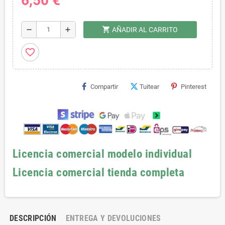
6,50 €
shopping_cart
remove
add
AÑADIR AL CARRITO
favorite_border
Compartir
Tuitear
Pinterest
Licencia comercial modelo individual
Licencia comercial tienda completa
DESCRIPCIÓN
ENTREGA Y DEVOLUCIONES