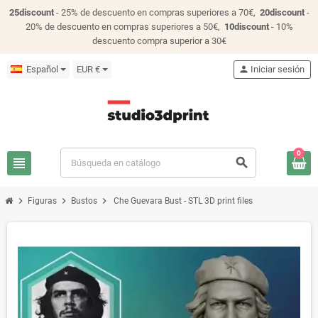
25discount
- 25% de descuento en compras superiores a 70€,
20discount
-
20% de descuento en compras superiores a 50€,
10discount
- 10%
descuento compra superior a 30€
Español
EUR €
person
Iniciar sesión
0
view_headline
search
chevron_right
chevron_right
chevron_right
Figuras
Bustos
Che Guevara Bust - STL 3D print files