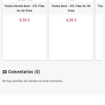
Yondu Udonta Bust - STL Files
Vision Bust - STL Files for 3D
Thano
for 3D Print
Print
6,50 €
6,50 €
Comentarios
(0)
chat
No hay reseñas de clientes en este momento.