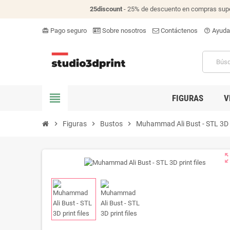
25discount
- 25% de descuento en compras supe
Pago seguro
Sobre nosotros
Contáctenos
Ayuda
card_giftcard
help_outline
view_headline
FIGURAS
V
chevron_right
Figuras
chevron_right
Bustos
chevron_right
Muhammad Ali Bust - STL 3D p
zoom_o