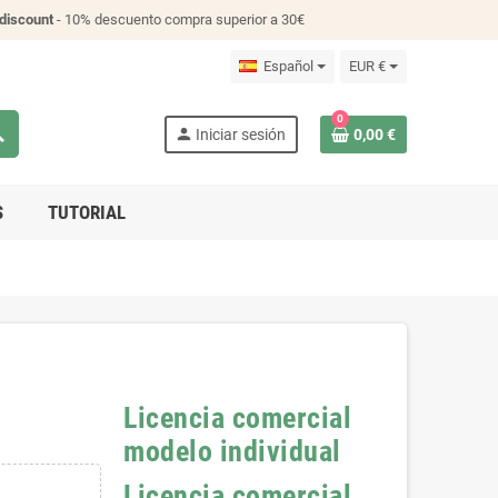
discount
- 10% descuento compra superior a 30€
Español
EUR €
0
ch
person
Iniciar sesión
0,00 €
S
TUTORIAL
Licencia comercial
modelo individual
Licencia comercial