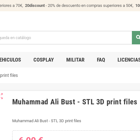
riores a 70€,
20discount
- 20% de descuento en compras superiores a 50€,
10
sear
EHICULOS
COSPLAY
MILITAR
FAQ
LICENCIA
rint files
ut_map
Muhammad Ali Bust - STL 3D print files
Muhammad Ali Bust - STL 3D print files