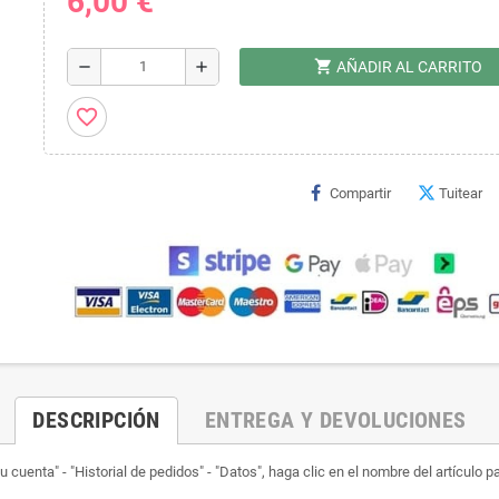
6,00 €
shopping_cart
remove
add
AÑADIR AL CARRITO
favorite_border
Compartir
Tuitear
DESCRIPCIÓN
ENTREGA Y DEVOLUCIONES
 cuenta" - "Historial de pedidos" - "Datos", haga clic en el nombre del artículo p